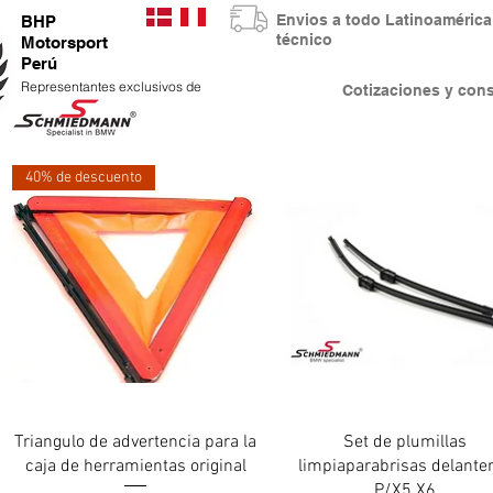
Envios a todo Latinoaméri
BHP
técnico
Motorsport
Perú
Representantes exclusivos de
Cotizaciones y co
40% de descuento
Vista rápida
Vista rápida
Triangulo de advertencia para la
Set de plumillas
caja de herramientas original
limpiaparabrisas delante
P/X5 X6