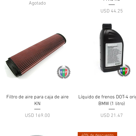
Agotado
Precio
USD 44.25
Vista rápida
Vista rápida
Filtro de aire para caja de aire
Líquido de frenos DOT-4 ori
KN
BMW (1 litro)
Precio
Precio
USD 169.00
USD 21.47
40% de descuento