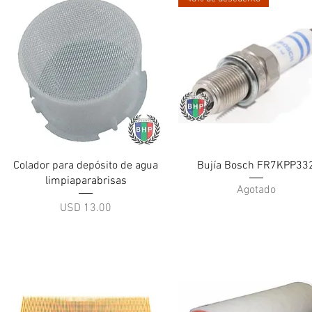
Vista rápida
Vista rápida
Colador para depósito de agua
Bujía Bosch FR7KPP33
limpiaparabrisas
Agotado
Precio
USD 13.00