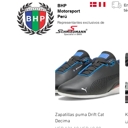
E
BHP
t
Motorsport
Perú
Representantes exclusivos de
Vista rápida
Zapatillas puma Drift Cat
K
Decima
P
U