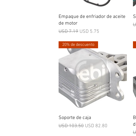
Vista rápida
Empaque de enfriador de aceite
S
de motor
P
U
Precio
Precio de oferta
USD 7.19
USD 5.75
20% de descuento
Vista rápida
Soporte de caja
B
d
Precio
Precio de oferta
USD 103.50
USD 82.80
P
U