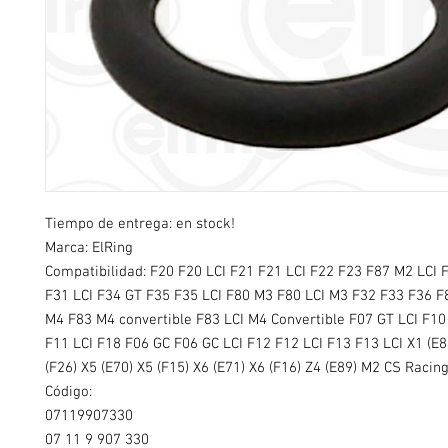
Tiempo de entrega: en stock!
Marca: ElRing
Compatibilidad: F20 F20 LCI F21 F21 LCI F22 F23 F87 M2 LCI 
F31 LCI F34 GT F35 F35 LCI F80 M3 F80 LCI M3 F32 F33 F36 F
M4 F83 M4 convertible F83 LCI M4 Convertible F07 GT LCI F10
F11 LCI F18 F06 GC F06 GC LCI F12 F12 LCI F13 F13 LCI X1 (E8
(F26) X5 (E70) X5 (F15) X6 (E71) X6 (F16) Z4 (E89) M2 CS Racin
Código:
07119907330
07 11 9 907 330