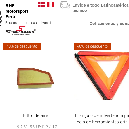
Envios a todo Latinoaméri
BHP
técnico
Motorsport
Perú
Representantes exclusivos de
Cotizaciones y co
40% de descuento
40% de descuento
Vista rápida
Vista rápida
Filtro de aire
Triangulo de advertencia pa
caja de herramientas origi
Precio
Precio de oferta
USD 61.86
USD 37.12