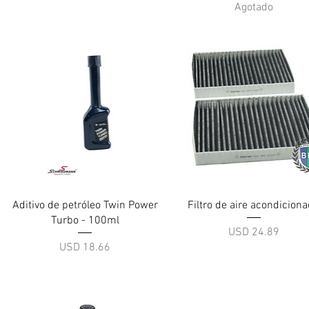
Agotado
Vista rápida
Vista rápida
Aditivo de petróleo Twin Power
Filtro de aire acondicion
Turbo - 100ml
Precio
USD 24.89
Precio
USD 18.66