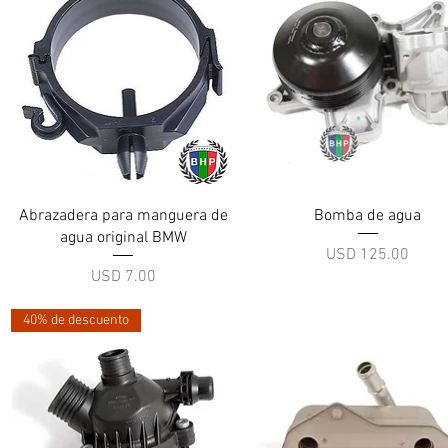
Vista rápida
Vista rápida
Abrazadera para manguera de
Bomba de agua
agua original BMW
Precio
USD 125.00
Precio
USD 7.00
40% de descuento