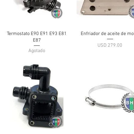
Vista rápida
Vista rápida
Termostato E90 E91 E93 E81
Enfriador de aceite de mo
E87
Precio
USD 279.00
Agotado