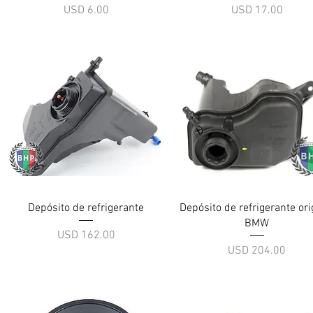
Precio
Precio
USD 6.00
USD 17.00
Vista rápida
Vista rápida
Depósito de refrigerante
Depósito de refrigerante ori
BMW
Precio
USD 162.00
Precio
USD 204.00