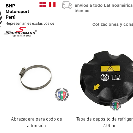
Envios a todo Latinoaméri
BHP
técnico
Motorsport
Perú
Representantes exclusivos de
Cotizaciones y co
Vista rápida
Vista rápida
Abrazadera para codo de
Tapa de depósito de refrige
admisión
2.0bar