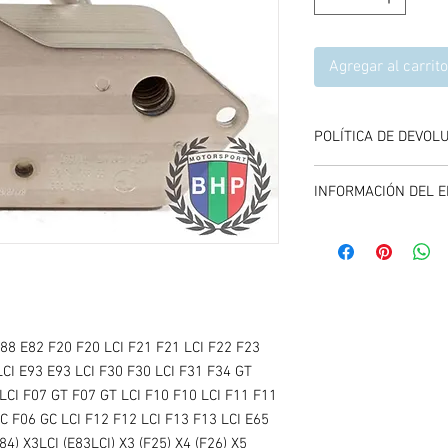
Agregar al carrito
POLÍTICA DE DEVOL
Se aceptan devolucione
INFORMACIÓN DEL E
compra del producto, 
y entregando el produc
El envío se calcula dur
carrito de compras, es
promociones vigentes.
E88 E82 F20 F20 LCI F21 F21 LCI F22 F23
LCI E93 E93 LCI F30 F30 LCI F31 F34 GT
LCI F07 GT F07 GT LCI F10 F10 LCI F11 F11
GC F06 GC LCI F12 F12 LCI F13 F13 LCI E65
4) X3LCI (E83LCI) X3 (F25) X4 (F26) X5