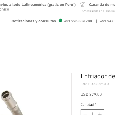
nvios a todo Latinoamérica (gratis en Perú*) Garantia de m
écnico
IGV calculado en el checkou
Cotizaciones y consultas +51 996 839 788
| +51 947 
Enfriador de
SKU: 11-42-7-525-333
Precio
USD 279.00
Cantidad
*