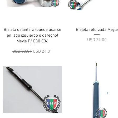
Vista rápida
Vista rápida
Bieleta delantera (puede usarse
Bieleta reforzada Meyle
en lado izquierdo o derecho)
Precio
USD 29.00
Meyle P/ E30 E36
Precio
Precio de oferta
USD 30.01
USD 24.01