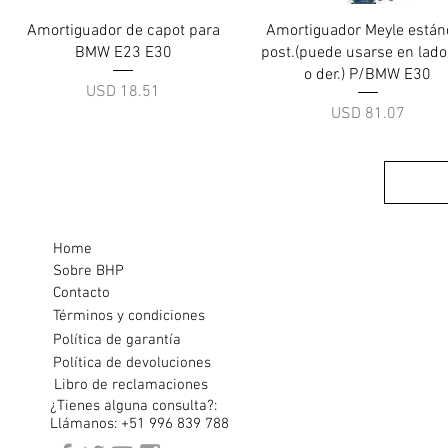
Vista rápida
Vista rápida
Amortiguador de capot para
Amortiguador Meyle están
BMW E23 E30
post.(puede usarse en lado 
o der.) P/BMW E30
Precio
USD 18.51
Precio
USD 81.07
Home
Sobre BHP
Contacto
Términos y condiciones
Política de garantía
Política de devoluciones
Libro de reclamaciones
¿Tienes alguna consulta?:
Llámanos: +51 996 839 788