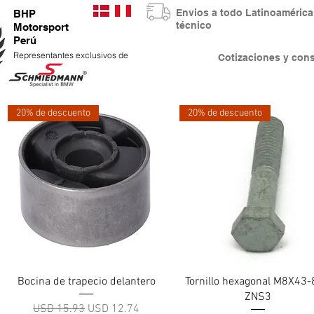
Envios a todo Latinoaméri
BHP
técnico
Motorsport
Perú
Representantes exclusivos de
Cotizaciones y co
20% de descuento
20% de descuento
Vista rápida
Vista rápida
Bocina de trapecio delantero
Tornillo hexagonal M8X43-
ZNS3
Precio
Precio de oferta
USD 15.93
USD 12.74