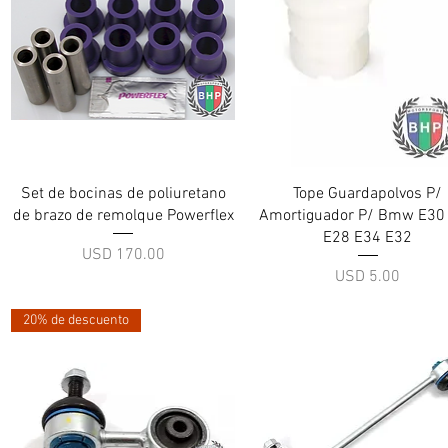
Vista rápida
Vista rápida
Set de bocinas de poliuretano
Tope Guardapolvos P/
de brazo de remolque Powerflex
Amortiguador P/ Bmw E30
E28 E34 E32
Precio
USD 170.00
Precio
USD 5.00
20% de descuento