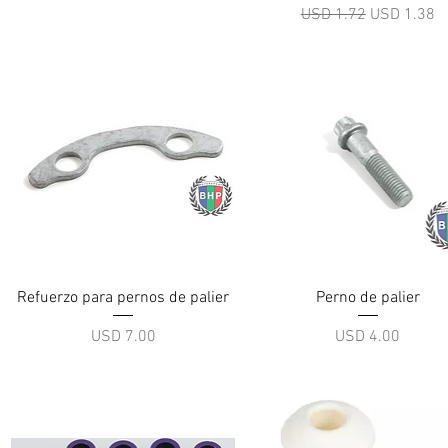
Precio
Precio de o
USD 1.72
USD 1.38
Vista rápida
Vista rápida
Refuerzo para pernos de palier
Perno de palier
Precio
Precio
USD 7.00
USD 4.00