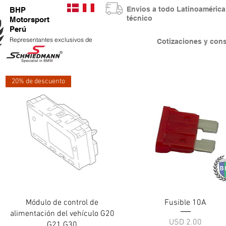
Envios a todo Latinoaméri
BHP
técnico
Motorsport
Perú
Representantes exclusivos de
Cotizaciones y co
20% de descuento
Vista rápida
Vista rápida
Módulo de control de
Fusible 10A
alimentación del vehículo G20
Precio
USD 2.00
G21 G30