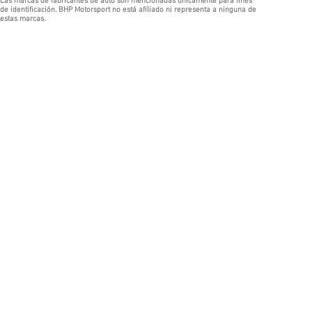
Las marcas de fabricantes de auto son mencionadas únicamente para fines
de identificación. BHP Motorsport no está afiliado ni representa a ninguna de
estas marcas.