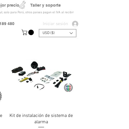
ejor precio Taller y soporte
t, solo para Perú, otros paises pagan el IVA al recibir
Iniciar sesión
189 480
USD ($)
Vista rápida
de
Kit de instalación de sistema de
alarma