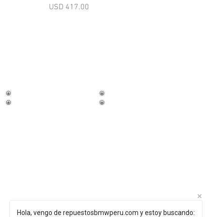
Precio
USD 417.00
¡Trabaja con
nosotros!
© 2025 BHP Motorsport Perú
Hola, vengo de repuestosbmwperu.com y estoy buscando: