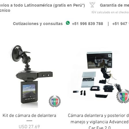
nvios a todo Latinoamérica (gratis en Perú*) Garantia de m
écnico
IGV calculado en el checkou
Cotizaciones y consultas +51 996 839 788
| +51 947 
Vista rápida
Vista rápida
Kit de cámara de delantera
Cámara delantera y posterior 
manejo y vigilancia Advanced
Precio
USD 27.69
Car Eye 2.0