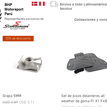
Envios a todo Latinoaméri
BHP
técnico
Motorsport
Perú
Representantes exclusivos de
Cotizaciones y co
20% de descuento
Vista rápida
Vista rápida
Grapa 5MM
Set de pisos delanteros all
weather de goma P/ X1 F48
Precio
Precio de oferta
USD 3.89
USD 3.11