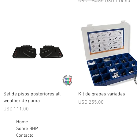
Precio
Precio de ofert
USD 194.65
USD 114.50
Vista rápida
Vista rápida
Set de pisos posteriores all
Kit de grapas variadas
weather de goma
Precio
USD 255.00
Precio
USD 111.00
Home
Sobre BHP
Contacto