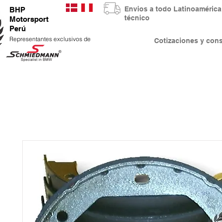
Envios a todo Latinoaméri
BHP
técnico
Motorsport
Perú
Representantes exclusivos de
Cotizaciones y co