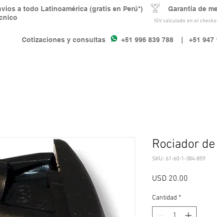
nvios a todo Latinoamérica (gratis en Perú*) Garantia de m
écnico
IGV calculado en el checkou
Cotizaciones y consultas +51 996 839 788
| +51 947 
Rociador de
SKU: 61-60-1-384-859
Precio
USD 20.00
Cantidad
*