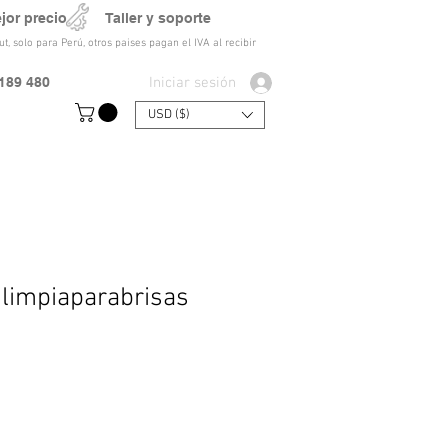
ejor precio Taller y soporte
t, solo para Perú, otros paises pagan el IVA al recibir
Iniciar sesión
189 480
USD ($)
 limpiaparabrisas