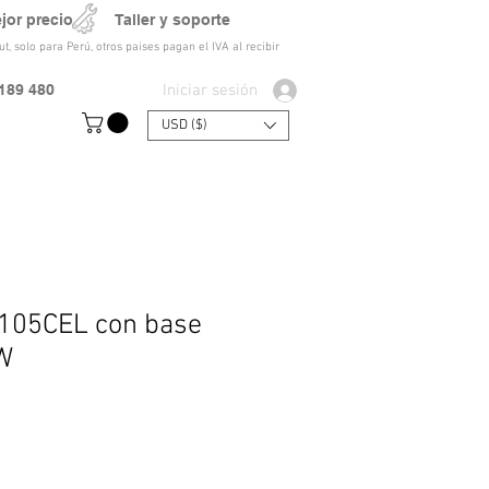
ejor precio Taller y soporte
t, solo para Perú, otros paises pagan el IVA al recibir
Iniciar sesión
189 480
USD ($)
 105CEL con base
W