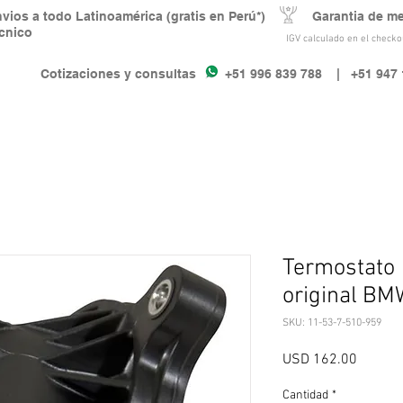
nvios a todo Latinoamérica (gratis en Perú*) Garantia de m
écnico
IGV calculado en el checkou
Cotizaciones y consultas +51 996 839 788
| +51 947 
Termostato
original BM
SKU: 11-53-7-510-959
Precio
USD 162.00
Cantidad
*