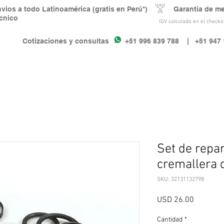
nvios a todo Latinoamérica (gratis en Perú*) Garantia de m
écnico
IGV calculado en el checkou
Cotizaciones y consultas +51 996 839 788
| +51 947 
Set de repa
cremallera 
SKU: 32131132798
Precio
USD 26.00
Cantidad
*