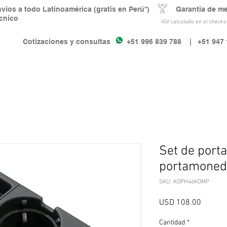
nvios a todo Latinoamérica (gratis en Perú*) Garantia de m
écnico
IGV calculado en el checkou
Cotizaciones y consultas +51 996 839 788
| +51 947 
Set de port
portamoned
SKU: KOPH46KOMP
Precio
USD 108.00
Cantidad
*