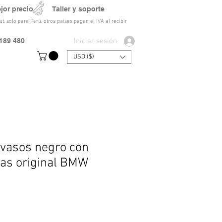
ejor precio Taller y soporte
t, solo para Perú, otros paises pagan el IVA al recibir
Iniciar sesión
189 480
USD ($)
avasos negro con
as original BMW