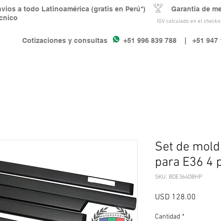
nvios a todo Latinoamérica (gratis en Perú*) Garantia de m
écnico
IGV calculado en el checkou
Cotizaciones y consultas +51 996 839 788
| +51 947 
Set de mold
para E36 4 
SKU: BDE364DBHP
Precio
USD 128.00
Cantidad
*