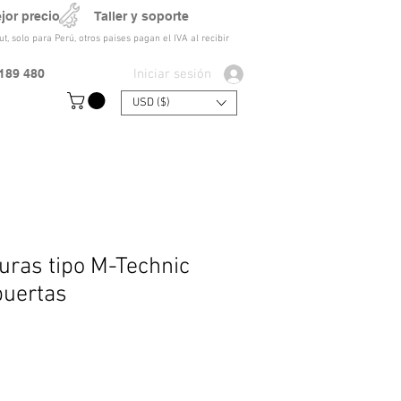
ejor precio Taller y soporte
t, solo para Perú, otros paises pagan el IVA al recibir
Iniciar sesión
189 480
USD ($)
uras tipo M-Technic
puertas