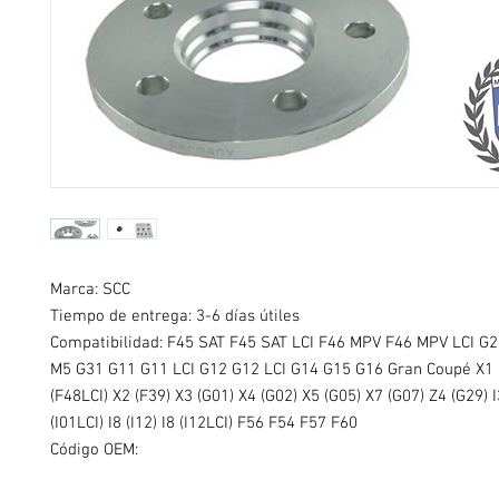
Marca: SCC
Tiempo de entrega: 3-6 días útiles
Compatibilidad: F45 SAT F45 SAT LCI F46 MPV F46 MPV LCI G
M5 G31 G11 G11 LCI G12 G12 LCI G14 G15 G16 Gran Coupé X1 
(F48LCI) X2 (F39) X3 (G01) X4 (G02) X5 (G05) X7 (G07) Z4 (G29) I3
(I01LCI) I8 (I12) I8 (I12LCI) F56 F54 F57 F60
Código OEM: