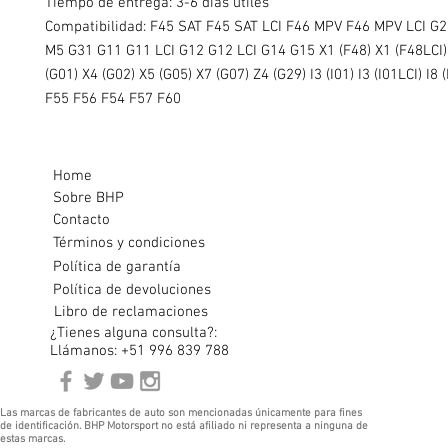
Tiempo de entrega: 3-6 días útiles
Compatibilidad: F45 SAT F45 SAT LCI F46 MPV F46 MPV LCI G
M5 G31 G11 G11 LCI G12 G12 LCI G14 G15 X1 (F48) X1 (F48LCI)
(G01) X4 (G02) X5 (G05) X7 (G07) Z4 (G29) I3 (I01) I3 (I01LCI) I8 (
F55 F56 F54 F57 F60
Home
Sobre BHP
Contacto
Términos y condiciones
Política de garantía
Política de devoluciones
Libro de reclamaciones
¿Tienes alguna consulta?:
Llámanos: +51 996 839 788
Las marcas de fabricantes de auto son mencionadas únicamente para fines
de identificación. BHP Motorsport no está afiliado ni representa a ninguna de
estas marcas.