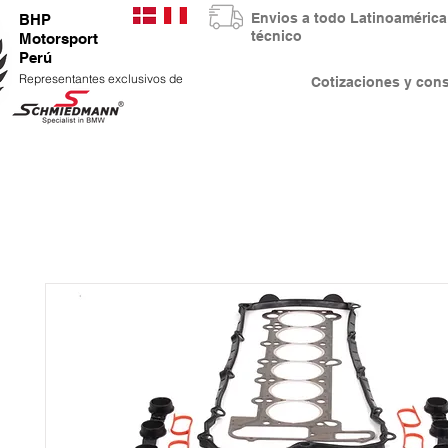
Envios a todo Latinoaméri
BHP
técnico
Motorsport
Perú
Representantes exclusivos de
Cotizaciones y co