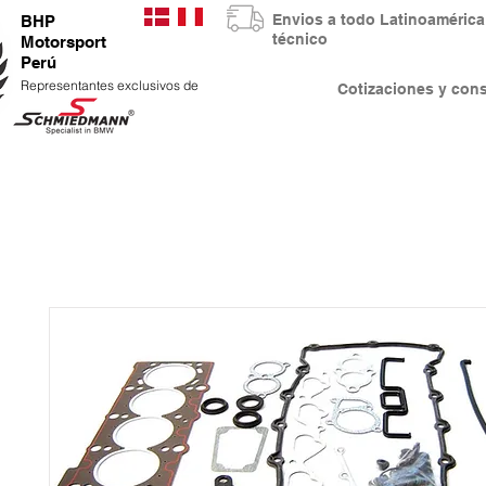
Envios a todo Latinoaméri
BHP
técnico
Motorsport
Perú
Representantes exclusivos de
Cotizaciones y co