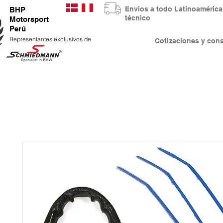
Envios a todo Latinoaméri
BHP
técnico
Motorsport
Perú
Representantes exclusivos de
Cotizaciones y co