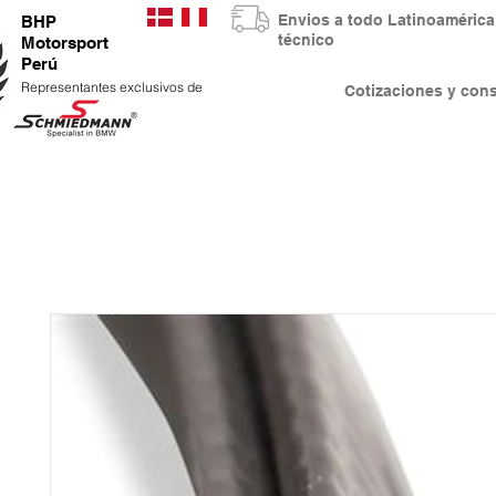
Envios a todo Latinoaméri
BHP
técnico
Motorsport
Perú
Representantes exclusivos de
Cotizaciones y co