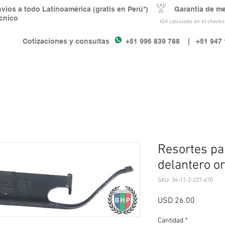
nvios a todo Latinoamérica (gratis en Perú*) Garantia de m
écnico
IGV calculado en el checkou
Cotizaciones y consultas +51 996 839 788
| +51 947 
Resortes par
delantero o
SKU: 34-11-2-227-670
Precio
USD 26.00
Cantidad
*