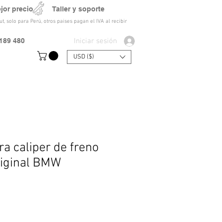
ejor precio Taller y soporte
t, solo para Perú, otros paises pagan el IVA al recibir
Iniciar sesión
189 480
USD ($)
a caliper de freno
riginal BMW