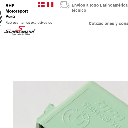
Envios a todo Latinoaméri
BHP
técnico
Motorsport
Perú
Representantes exclusivos de
Cotizaciones y co