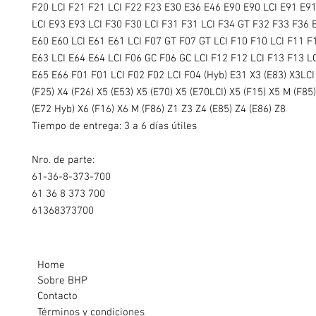
F20 LCI F21 F21 LCI F22 F23 E30 E36 E46 E90 E90 LCI E91 E91
LCI E93 E93 LCI F30 F30 LCI F31 F31 LCI F34 GT F32 F33 F36 
E60 E60 LCI E61 E61 LCI F07 GT F07 GT LCI F10 F10 LCI F11 F
E63 LCI E64 E64 LCI F06 GC F06 GC LCI F12 F12 LCI F13 F13 L
E65 E66 F01 F01 LCI F02 F02 LCI F04 (Hyb) E31 X3 (E83) X3LCI
(F25) X4 (F26) X5 (E53) X5 (E70) X5 (E70LCI) X5 (F15) X5 M (F85
(E72 Hyb) X6 (F16) X6 M (F86) Z1 Z3 Z4 (E85) Z4 (E86) Z8
Tiempo de entrega: 3 a 6 días útiles
Nro. de parte:
61-36-8-373-700
61 36 8 373 700
61368373700
Home
Sobre BHP
Contacto
Términos y condiciones