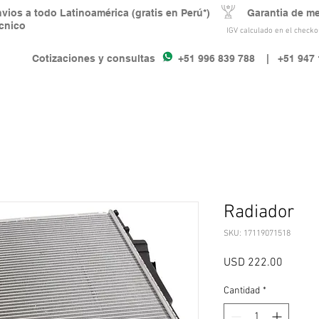
nvios a todo Latinoamérica (gratis en Perú*) Garantia de m
écnico
IGV calculado en el checkou
Cotizaciones y consultas +51 996 839 788
| +51 947 
Radiador
SKU: 17119071518
Precio
USD 222.00
Cantidad
*