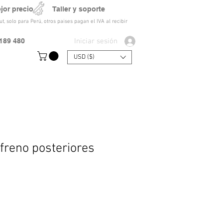
ejor precio Taller y soporte
t, solo para Perú, otros paises pagan el IVA al recibir
Iniciar sesión
189 480
USD ($)
 freno posteriores