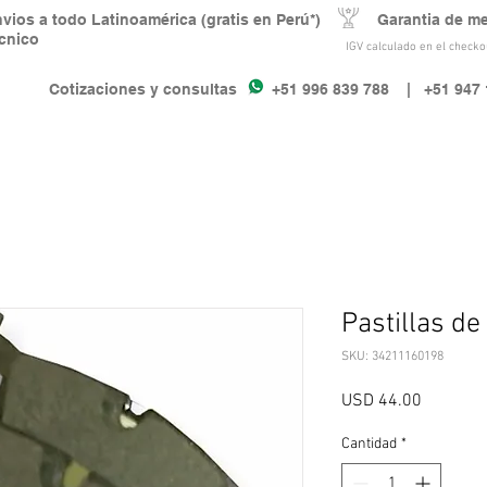
nvios a todo Latinoamérica (gratis en Perú*) Garantia de m
écnico
IGV calculado en el checkou
Cotizaciones y consultas +51 996 839 788
| +51 947 
Pastillas de
SKU: 34211160198
Precio
USD 44.00
Cantidad
*