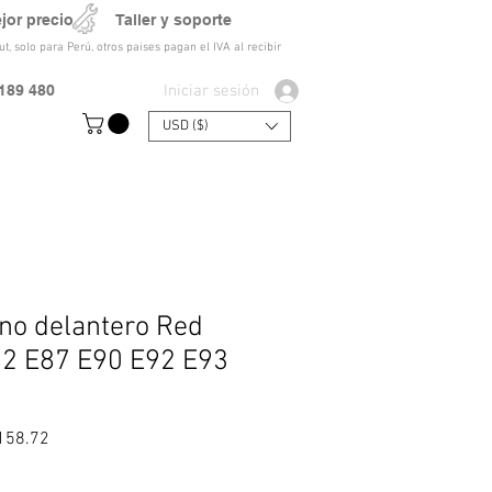
ejor precio Taller y soporte
t, solo para Perú, otros paises pagan el IVA al recibir
Iniciar sesión
189 480
USD ($)
eno delantero Red
82 E87 E90 E92 E93
Precio de oferta
158.72