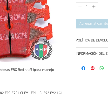
Agregar al carrito
POLÍTICA DE DEVOL
Se aceptan devolucione
INFORMACIÓN DEL E
compra del producto, 
y entregando el produc
El envío se calcula dur
carrito de compras, es
anteras EBC Red stuff (para manejo
promociones vigentes.
E82 E90 E90 LCI E91 E91 LCI E92 E92 LCI