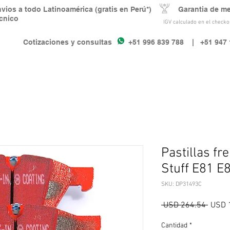
nvios a todo Latinoamérica (gratis en Perú*) Garantia de m
écnico
IGV calculado en el checkou
Cotizaciones y consultas +51 996 839 788
| +51 947 
Pastillas fr
Stuff E81 E
SKU: DP31493C
Precio
 USD 264.54 
USD 
Cantidad
*