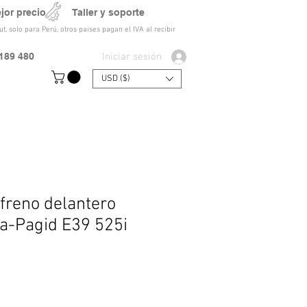
ejor precio Taller y soporte
t, solo para Perú, otros paises pagan el IVA al recibir
Iniciar sesión
189 480
USD ($)
 freno delantero
la-Pagid E39 525i