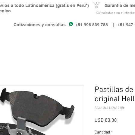
nvios a todo Latinoamérica (gratis en Perú*) Garantia de m
écnico
IGV calculado en el checkou
Cotizaciones y consultas +51 996 839 788
| +51 947 
Pastillas de
original Hel
SKU: 34116761278H
Precio
USD 80.00
Cantidad
*