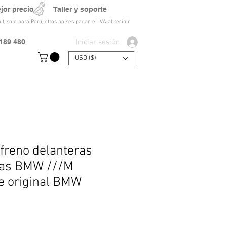
ejor precio Taller y soporte
t, solo para Perú, otros paises pagan el IVA al recibir
Iniciar sesión
189 480
USD ($)
 freno delanteras
mas BMW ///M
e original BMW