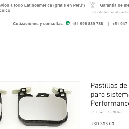
nvios a todo Latinoamérica (gratis en Perú*) Garantia de m
écnico
IGV calculado en el checkou
Cotizaciones y consultas +51 996 839 788
| +51 947 
Pastillas de
para siste
Performanc
SKU: 34-11-6-878-876
Precio
USD 308.00