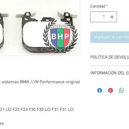
Cantidad
*
Agregar al carrito
POLÍTICA DE DEVOL
Se aceptan devolucione
INFORMACIÓN DEL E
compra del producto, 
y entregando el produc
ra sistemas BMW ///M Performance original
El envío se calcula dur
carrito de compras, es
promociones vigentes.
21 LCI F22 F23 F30 F30 LCI F31 F31 LCI
es