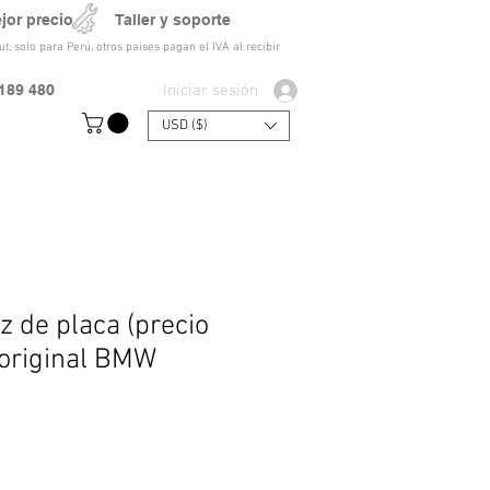
ejor precio Taller y soporte
t, solo para Perú, otros paises pagan el IVA al recibir
Iniciar sesión
189 480
USD ($)
z de placa (precio
 original BMW