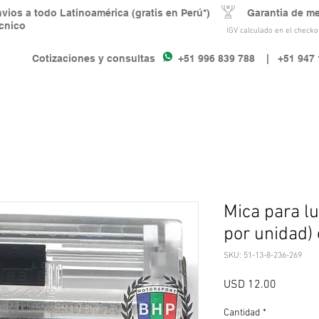
nvios a todo Latinoamérica (gratis en Perú*) Garantia de m
écnico
IGV calculado en el checkou
Cotizaciones y consultas +51 996 839 788
| +51 947 
Mica para lu
por unidad)
SKU: 51-13-8-236-269
Precio
USD 12.00
Cantidad
*