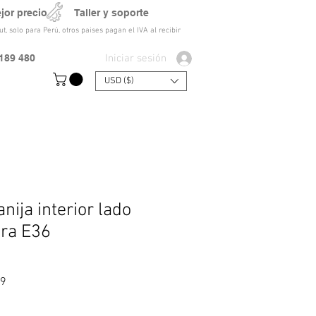
ejor precio Taller y soporte
t, solo para Perú, otros paises pagan el IVA al recibir
Iniciar sesión
189 480
USD ($)
ija interior lado
ara E36
Precio de oferta
29