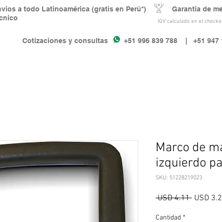
nvios a todo Latinoamérica (gratis en Perú*) Garantia de m
écnico
IGV calculado en el checkou
Cotizaciones y consultas +51 996 839 788
| +51 947 
Marco de man
izquierdo p
SKU: 51228219023
Precio
 USD 4.11 
USD 3.
Cantidad
*