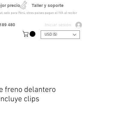
ejor precio Taller y soporte
t, solo para Perú, otros paises pagan el IVA al recibir
Iniciar sesión
189 480
USD ($)
 freno delantero
ncluye clips