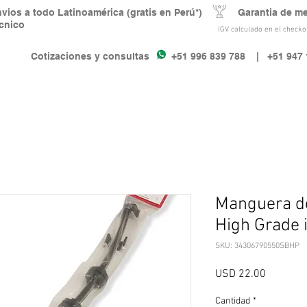
nvios a todo Latinoamérica (gratis en Perú*) Garantia de m
écnico
IGV calculado en el checkou
Cotizaciones y consultas +51 996 839 788
| +51 947 
Manguera de
High Grade i
SKU: 34306790550SBHP
Precio
USD 22.00
Cantidad
*