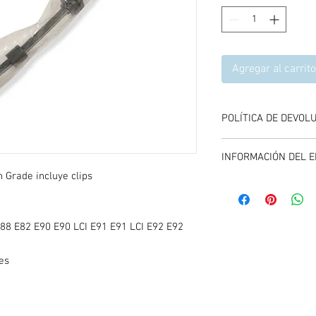
Agregar al carrito
POLÍTICA DE DEVOL
Se aceptan devolucione
INFORMACIÓN DEL E
compra del producto, 
y entregando el produc
 Grade incluye clips
El envío se calcula dur
carrito de compras, es
promociones vigentes.
E88 E82 E90 E90 LCI E91 E91 LCI E92 E92
es