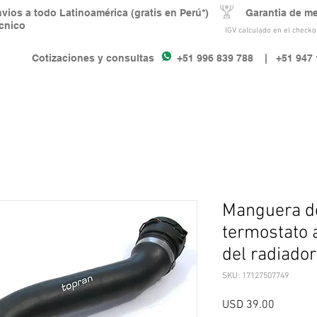
nvios a todo Latinoamérica (gratis en Perú*) Garantia de m
écnico
IGV calculado en el checkou
Cotizaciones y consultas +51 996 839 788
| +51 947 
Manguera d
termostato a
del radiador
SKU: 17127507749
Precio
USD 39.00