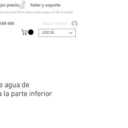
ejor precio Taller y soporte
t, solo para Perú, otros paises pagan el IVA al recibir
Iniciar sesión
189 480
USD ($)
e agua de
 la parte inferior