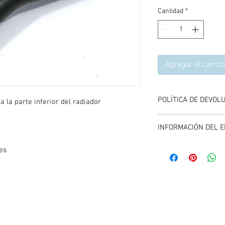
Cantidad
*
Agregar al carrito
POLÍTICA DE DEVOL
 la parte inferior del radiador
Se aceptan devolucione
INFORMACIÓN DEL E
compra del producto, 
y entregando el produc
El envío se calcula dur
es
carrito de compras, es
promociones vigentes.