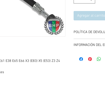
Agregar al carrito
POLÍTICA DE DEVOL
Se aceptan devolucione
INFORMACIÓN DEL E
compra del producto, 
y entregando el produc
El envío se calcula dur
carrito de compras, es
E61 E38 E65 E66 X3 (E83) X5 (E53) Z3 Z4
promociones vigentes.
les