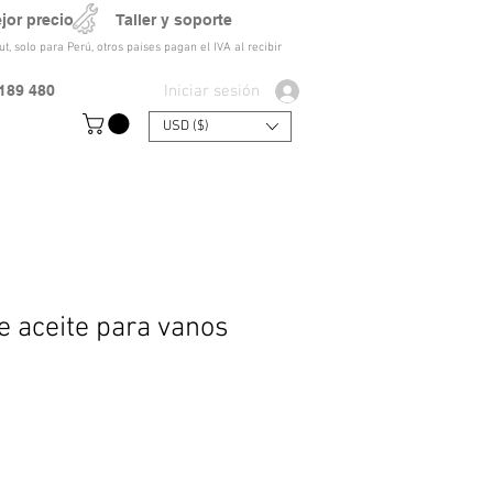
ejor precio Taller y soporte
t, solo para Perú, otros paises pagan el IVA al recibir
Iniciar sesión
189 480
USD ($)
 aceite para vanos