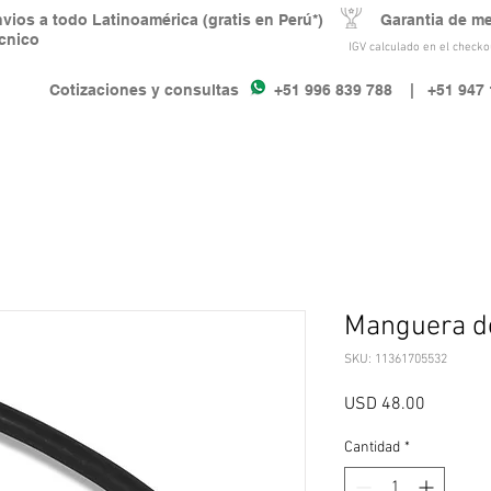
nvios a todo Latinoamérica (gratis en Perú*) Garantia de m
écnico
IGV calculado en el checkou
Cotizaciones y consultas +51 996 839 788
| +51 947 
Manguera de
SKU: 11361705532
Precio
USD 48.00
Cantidad
*