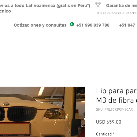
nvios a todo Latinoamérica (gratis en Perú*) Garantia de m
écnico
IGV calculado en el checkou
Cotizaciones y consultas +51 996 839 788
| +51 947 
Lip para pa
M3 de fibra
SKU: FRL909293M3CAR
Precio
USD 659.00
Cantidad
*