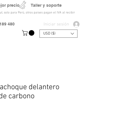
ejor precio Taller y soporte
t, solo para Perú, otros paises pagan el IVA al recibir
Iniciar sesión
189 480
USD ($)
rachoque delantero
 de carbono