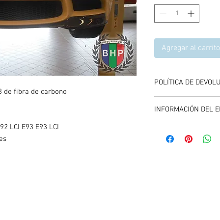
Agregar al carrito
POLÍTICA DE DEVOL
 de fibra de carbono
Se aceptan devolucione
INFORMACIÓN DEL E
compra del producto, 
y entregando el produc
92 LCI E93 E93 LCI
El envío se calcula dur
es
carrito de compras, es
promociones vigentes.