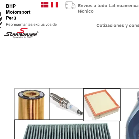
Envios a todo Latinoaméri
BHP
técnico
Motorsport
Perú
Representantes exclusivos de
Cotizaciones y co