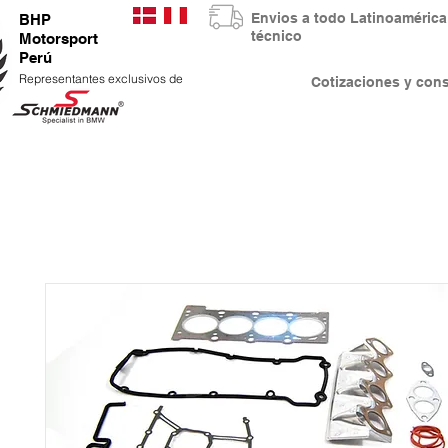
Envios a todo Latinoaméri
BHP
técnico
Motorsport
Perú
Representantes exclusivos de
Cotizaciones y co