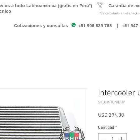
nvios a todo Latinoamérica (gratis en Perú*) Garantia de m
écnico
IGV calculado en el checkou
Cotizaciones y consultas +51 996 839 788
| +51 947 
Intercooler 
SKU: INTUNIBHP
Precio
USD 294.00
Cantidad
*