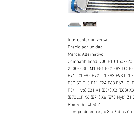
Intercooler universal
Precio por unidad
Marca: Alternativo
Compatibilidad: 700 E10 1502-20
2500-3.3LI M1 E81 E87 E87 LCI E8
E91 LCI E92 E92 LCI E93 E93 LCI 
F07 GT F10 F11 E24 E63 E63 LCI 
F04 (Hyb) E31 X1 (E84) X3 (E83) X3
(E70LCI) X6 (E71) X6 (E72 Hyb) Z1 
R56 R56 LCI R52
Tiempo de entrega: 3 a 6 días útil