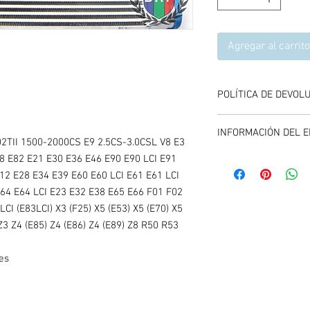
Agregar al carrito
POLÍTICA DE DEVOL
Se aceptan devolucione
INFORMACIÓN DEL E
compra del producto, 
02TII 1500-2000CS E9 2.5CS-3.0CSL V8 E3
y entregando el produc
8 E82 E21 E30 E36 E46 E90 E90 LCI E91
El envío se calcula dur
carrito de compras, es
E12 E28 E34 E39 E60 E60 LCI E61 E61 LCI
promociones vigentes.
E64 E64 LCI E23 E32 E38 E65 E66 F01 F02
LCI (E83LCI) X3 (F25) X5 (E53) X5 (E70) X5
Z3 Z4 (E85) Z4 (E86) Z4 (E89) Z8 R50 R53
es