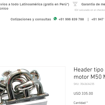
nvios a todo Latinoamérica (gratis en Perú*) Garantia de m
écnico
IGV calculado en el checkou
Cotizaciones y consultas +51 996 839 788
| +51 947 
Header tipo
motor M50 
SKU: 3543634235
Precio
USD 335.00
Cantidad
*