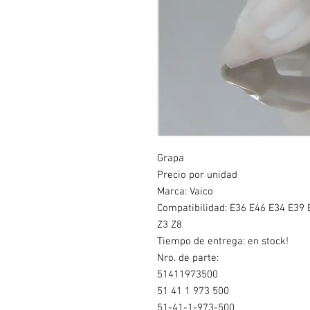
Grapa
Precio por unidad
Marca: Vaico
Compatibilidad: E36 E46 E34 E39 E
Z3 Z8
Tiempo de entrega: en stock!
Nro. de parte:
51411973500
51 41 1 973 500
51-41-1-973-500