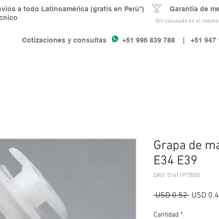
nvios a todo Latinoamérica (gratis en Perú*) Garantia de m
écnico
IGV calculado en el checkou
Cotizaciones y consultas +51 996 839 788
| +51 947 
Grapa de ma
E34 E39
SKU: 51411973500
Precio
 USD 0.52 
USD 0.
Cantidad
*