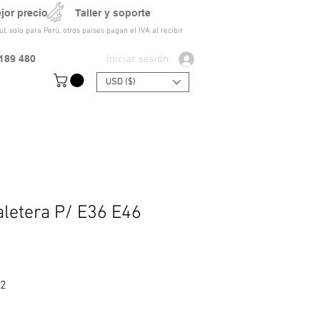
ejor precio Taller y soporte
t, solo para Perú, otros paises pagan el IVA al recibir
Iniciar sesión
189 480
USD ($)
letera P/ E36 E46
Precio de oferta
42