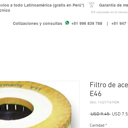
nvios a todo Latinoamérica (gratis en Perú*) Garantia de m
écnico
IGV calculado en el checkou
Cotizaciones y consultas +51 996 839 788
| +51 947 
Filtro de ac
E46
SKU: 11421716192M
Precio
 USD 9.45 
USD 7.
Cantidad
*