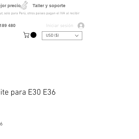
ejor precio Taller y soporte
t, solo para Perú, otros paises pagan el IVA al recibir
Iniciar sesión
189 480
USD ($)
eite para E30 E36
Precio de oferta
56