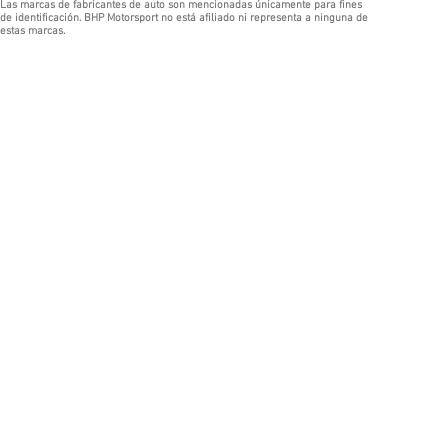
Las marcas de fabricantes de auto son mencionadas únicamente para fines
de identificación. BHP Motorsport no está afiliado ni representa a ninguna de
estas marcas.