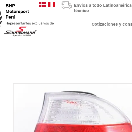
Envios a todo Latinoaméri
BHP
técnico
Motorsport
Perú
Representantes exclusivos de
Cotizaciones y co