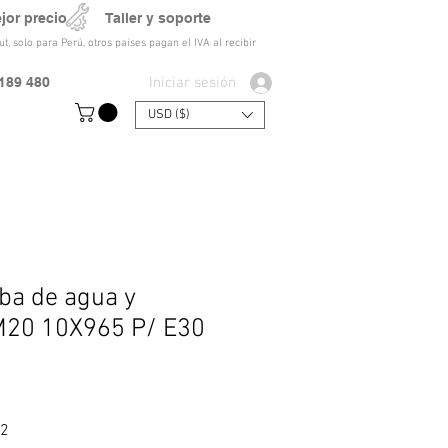
ejor precio Taller y soporte
t, solo para Perú, otros paises pagan el IVA al recibir
Iniciar sesión
189 480
USD ($)
ba de agua y
M20 10X965 P/ E30
Precio de oferta
92