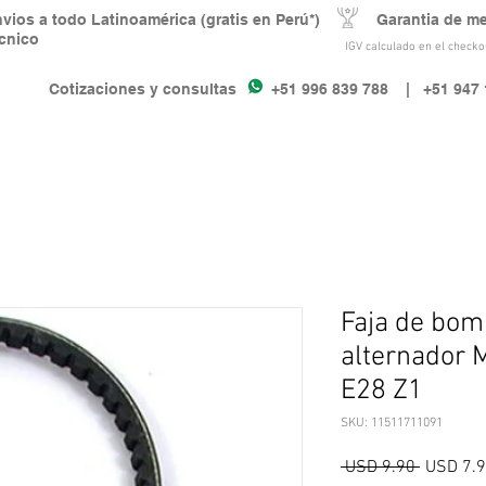
nvios a todo Latinoamérica (gratis en Perú*) Garantia de m
écnico
IGV calculado en el checkou
Cotizaciones y consultas +51 996 839 788
| +51 947 
Faja de bom
alternador 
E28 Z1
SKU: 11511711091
Precio
 USD 9.90 
USD 7.