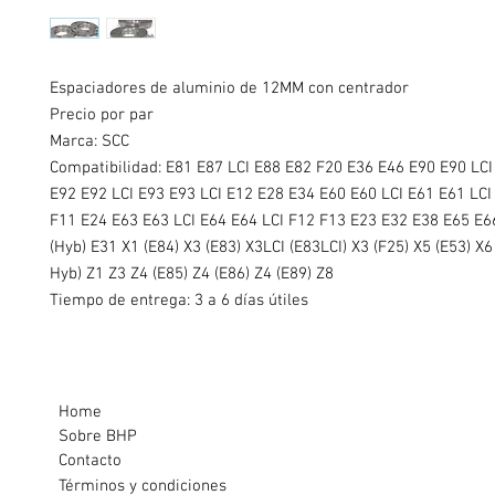
Espaciadores de aluminio de 12MM con centrador
Precio por par
Marca: SCC
Compatibilidad: E81 E87 LCI E88 E82 F20 E36 E46 E90 E90 LCI
E92 E92 LCI E93 E93 LCI E12 E28 E34 E60 E60 LCI E61 E61 LCI
F11 E24 E63 E63 LCI E64 E64 LCI F12 F13 E23 E32 E38 E65 E6
(Hyb) E31 X1 (E84) X3 (E83) X3LCI (E83LCI) X3 (F25) X5 (E53) X6
Hyb) Z1 Z3 Z4 (E85) Z4 (E86) Z4 (E89) Z8
Tiempo de entrega: 3 a 6 días útiles
Home
Sobre BHP
Contacto
Términos y condiciones