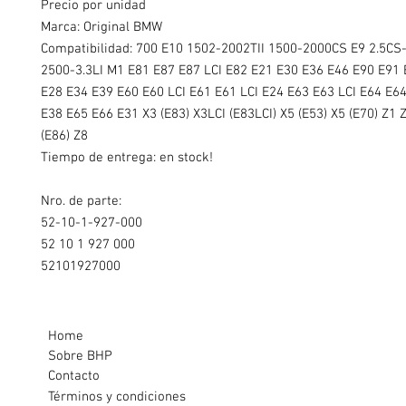
Precio por unidad
Marca: Original BMW
Compatibilidad: 700 E10 1502-2002TII 1500-2000CS E9 2.5CS
2500-3.3LI M1 E81 E87 E87 LCI E82 E21 E30 E36 E46 E90 E91
E28 E34 E39 E60 E60 LCI E61 E61 LCI E24 E63 E63 LCI E64 E64
E38 E65 E66 E31 X3 (E83) X3LCI (E83LCI) X5 (E53) X5 (E70) Z1 
(E86) Z8
Tiempo de entrega: en stock!
Nro. de parte:
52-10-1-927-000
52 10 1 927 000
52101927000
Home
Sobre BHP
Contacto
Términos y condiciones