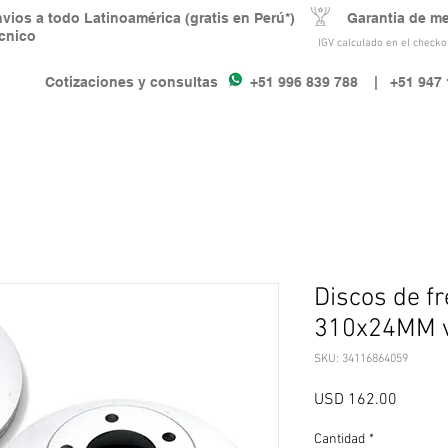
nvios a todo Latinoamérica (gratis en Perú*) Garantia de m
écnico
IGV calculado en el checkou
Cotizaciones y consultas +51 996 839 788
| +51 947 
Discos de f
310x24MM v
SKU: 34116864059
Precio
USD 162.00
Cantidad
*