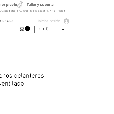
ejor precio Taller y soporte
t, solo para Perú, otros paises pagan el IVA al recibir
Iniciar sesión
189 480
USD ($)
renos delanteros
entilado