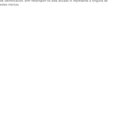
de identificación. BHP Motorsport no está afiliado ni representa a ninguna de
estas marcas.