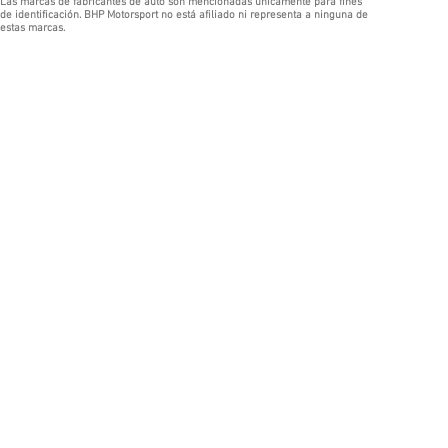
Las marcas de fabricantes de auto son mencionadas únicamente para fines
de identificación. BHP Motorsport no está afiliado ni representa a ninguna de
estas marcas.