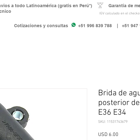
nvios a todo Latinoamérica (gratis en Perú*) Garantia de m
écnico
IGV calculado en el checkou
Cotizaciones y consultas +51 996 839 788
| +51 947 
Brida de agu
posterior d
E36 E34
SKU: 11531743679
Precio
USD 6.00