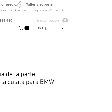
ejor precio Taller y soporte
t, solo para Perú, otros paises pagan el IVA al recibir
Iniciar sesión
189 480
USD ($)
a de la parte
e la culata para BMW